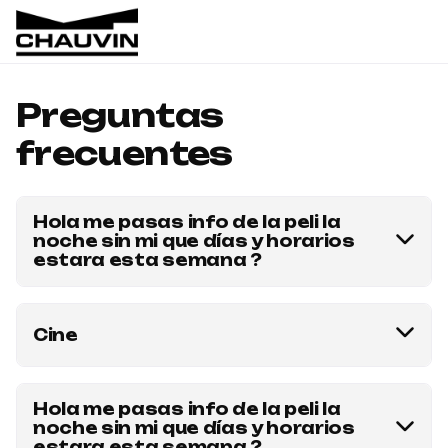
Preguntas
frecuentes
Hola me pasas info de la peli la
noche sin mi que días y horarios
estara esta semana ?
La pelicula la noche sin mi se pasa el dia 12/11 a
las 20 hrs y se compra por caja presencialmente.
Cine
Todo lo que es peliculas de cine se compra
presencialmente en la caja de chauvin!
Hola me pasas info de la peli la
noche sin mi que días y horarios
estara esta semana ?